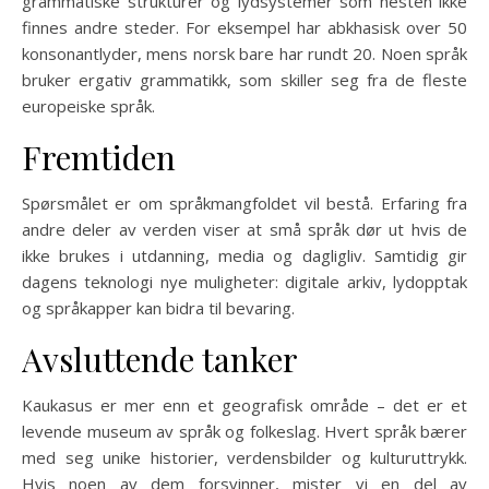
grammatiske strukturer og lydsystemer som nesten ikke
finnes andre steder. For eksempel har abkhasisk over 50
konsonantlyder, mens norsk bare har rundt 20. Noen språk
bruker ergativ grammatikk, som skiller seg fra de fleste
europeiske språk.
Fremtiden
Spørsmålet er om språkmangfoldet vil bestå. Erfaring fra
andre deler av verden viser at små språk dør ut hvis de
ikke brukes i utdanning, media og dagligliv. Samtidig gir
dagens teknologi nye muligheter: digitale arkiv, lydopptak
og språkapper kan bidra til bevaring.
Avsluttende tanker
Kaukasus er mer enn et geografisk område – det er et
levende museum av språk og folkeslag. Hvert språk bærer
med seg unike historier, verdensbilder og kulturuttrykk.
Hvis noen av dem forsvinner, mister vi en del av