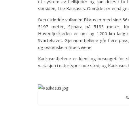
et system av fjellkjeder og kan deles i to 
sørsiden, Lille Kaukasus. Området er ennå geo
Den utdødde vulkanen Elbrus er med sine 5642
5197 meter, Sjkhara på 5193 meter, Ko
Hovedfjellkjeden er om lag 1200 km lang o
Svartehavet. Gjennom fjellene går flere pas
og ossetiske militærveiene.
Kaukasusfjellene er kjent og besunget for s
variasjon i naturtyper noe sted, og Kaukasus h
S