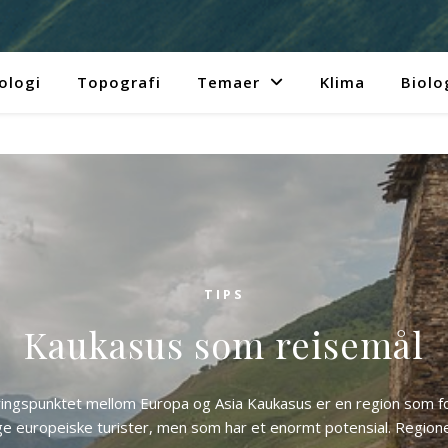
ologi
Topografi
Temaer
Klima
Biolo
TIPS
Kaukasus som reisemål
ringspunktet mellom Europa og Asia Kaukasus er en region som for
e europeiske turister, men som har et enormt potensial. Regione