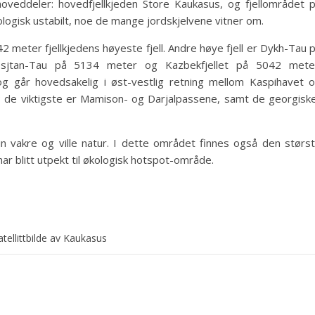
hoveddeler: hovedfjellkjeden Store Kaukasus, og fjellområdet 
logisk ustabilt, noe de mange jordskjelvene vitner om.
 meter fjellkjedens høyeste fjell. Andre høye fjell er Dykh-Tau 
sjtan-Tau på 5134 meter og Kazbekfjellet på 5042 mete
g går hovedsakelig i øst-vestlig retning mellom Kaspihavet 
s; de viktigste er Mamison- og Darjalpassene, samt de georgisk
in vakre og ville natur. I dette området finnes også den størs
ar blitt utpekt til økologisk hotspot-område.
atellittbilde av Kaukasus