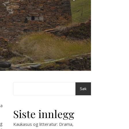
Søk
ia
Siste innlegg
ig
Kaukasus og litteratur: Drama,