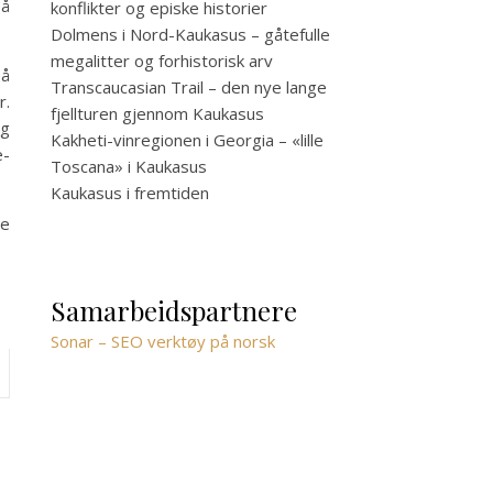
på
konflikter og episke historier
Dolmens i Nord-Kaukasus – gåtefulle
megalitter og forhistorisk arv
på
Transcaucasian Trail – den nye lange
r.
fjellturen gjennom Kaukasus
og
Kakheti-vinregionen i Georgia – «lille
e-
Toscana» i Kaukasus
Kaukasus i fremtiden
te
Samarbeidspartnere
Sonar – SEO verktøy på norsk