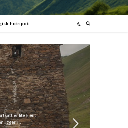
gisk hotspot
tsatt er lite kjent
n ligger i…