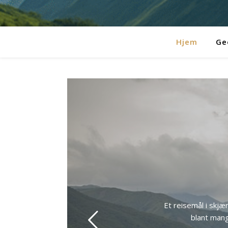
Hjem
Ge
Et reisemål i skjæ
blant mang